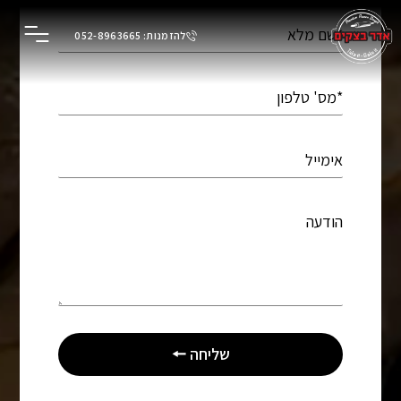
לתוכן
להזמנות: 052-8963665
שליחה 🠔