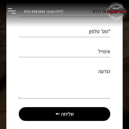
לתוכן
להזמנות: 052-8963665
שליחה 🠔